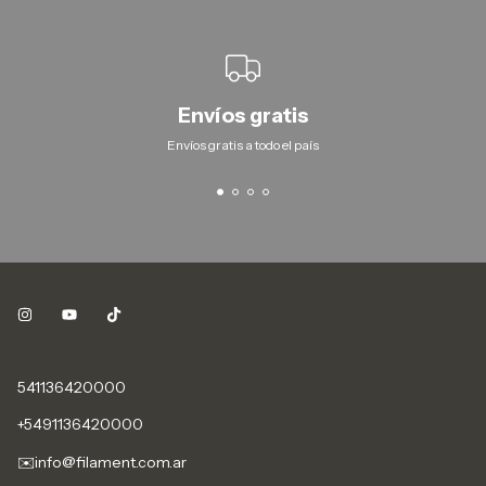
Envíos gratis
Envíos gratis a todo el país
541136420000
+5491136420000
✉️
info@filament.com.ar