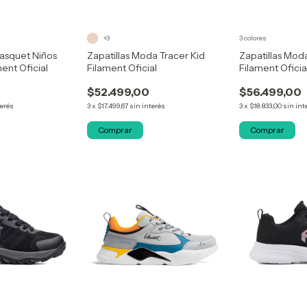
+3
3 colores
Basquet Niños
Zapatillas Moda Tracer Kid
Zapatillas Mod
ent Oficial
Filament Oficial
Filament Oficia
$52.499,00
$56.499,00
terés
3
x
$17.499,67
sin interés
3
x
$18.833,00
sin int
Comprar
Comprar