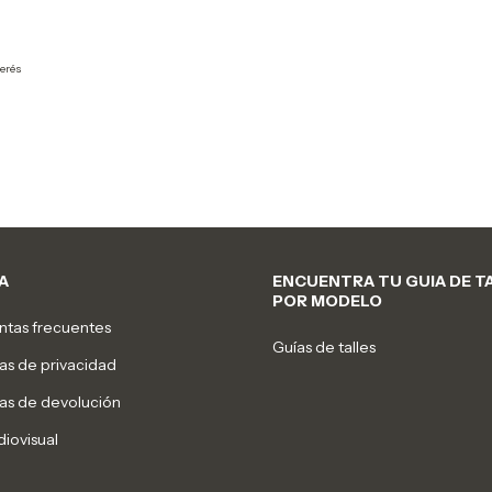
terés
A
ENCUENTRA TU GUIA DE T
POR MODELO
ntas frecuentes
Guías de talles
cas de privacidad
cas de devolución
diovisual