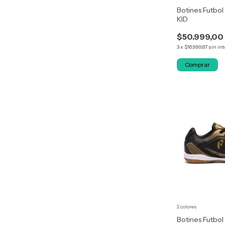
Botines Futbo
KID
$50.999,00
3
x
$16.999,67
sin in
Comprar
2 colores
Botines Futbo