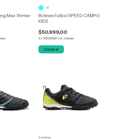
+2
ning Max Winter
Botines Futbol SPEED CAMPO
KIDS
$50.999,00
erés
3
x
$16.999,67
sin interés
Comprar
3 colores