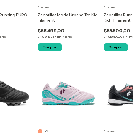
3 colores
3 colores
il Running FURO
Zapatillas Moda Urbana Tro Kid
Zapatillas Run
Filament
Kid II Filament
$58.499,00
$55.500,00
terés
3
x
$19.499,67
sin interés
3
x
$18.500,00
sin int
Comprar
Comprar
+2
5 colores