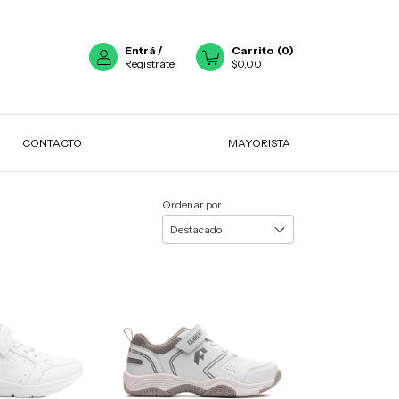
Entrá
/
Carrito
(
0
)
Registráte
$0,00
CONTACTO
MAYORISTA
Ordenar por