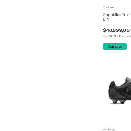
3 colores
Zapatillas Tra
KID
$48.999,00
3
x
$16.333,00
sin in
Comprar
4 colores