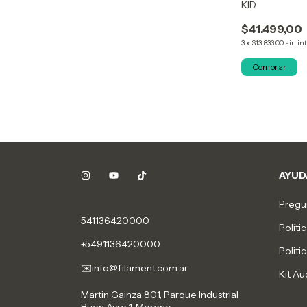
KID
$41.499,00
3
x
$13.833,00
sin in
Comprar
AYUD
Pregu
541136420000
Políti
+5491136420000
Politi
✉️
info@filament.com.ar
Kit Au
Martin Gainza 801, Parque Industrial
Buen Ayre 1, Moreno