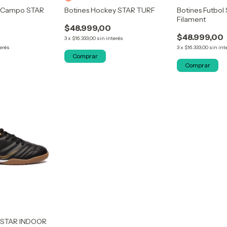
l Campo STAR
Botines Hockey STAR TURF
Botines Futbol 
Filament
$48.999,00
$48.999,00
3
x
$16.333,00
sin interés
terés
3
x
$16.333,00
sin int
Comprar
Comprar
l STAR INDOOR