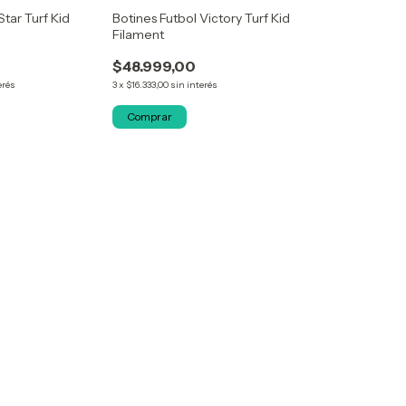
Star Turf Kid
Botines Futbol Victory Turf Kid
Filament
$48.999,00
erés
3
x
$16.333,00
sin interés
Comprar