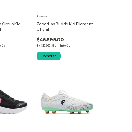
3 colores
a Grous Kid
Zapatillas Buddy Kid Filament
l
Oficial
$46.999,00
erés
3
x
$15.666,33
sin interés
Comprar