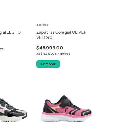
4 colores
egial LEGHO
Zapatillas Colegial OLIVER
VELCRO
$48.999,00
erés
3
x
$16.333,00
sin interés
Comprar