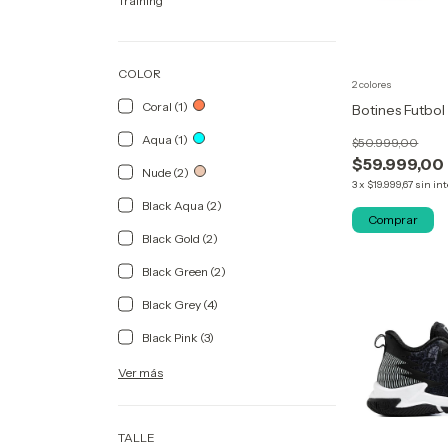
Training
COLOR
2 colores
Coral (1)
Botines Futb
Aqua (1)
$50.999,00
$59.999,00
Nude (2)
3
x
$19.999,67
sin in
Black Aqua (2)
Comprar
Black Gold (2)
Black Green (2)
Black Grey (4)
Black Pink (3)
Ver más
TALLE