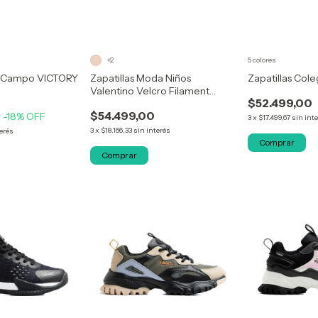
+2
5 colores
ol Campo VICTORY
Zapatillas Moda Niños
Zapatillas Col
Valentino Velcro Filament
$52.499,00
Oficial
$54.499,00
-18
% OFF
3
x
$17.499,67
sin int
3
x
$18.166,33
sin interés
terés
Comprar
Comprar