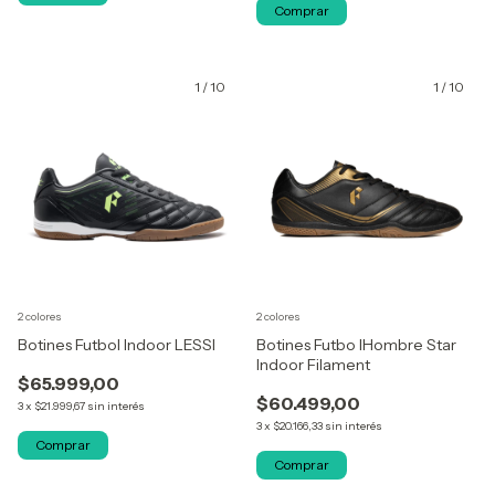
Comprar
1
/
10
1
/
10
2 colores
2 colores
Botines Futbol Indoor LESSI
Botines Futbo lHombre Star
Indoor Filament
$65.999,00
$60.499,00
3
x
$21.999,67
sin interés
3
x
$20.166,33
sin interés
Comprar
Comprar