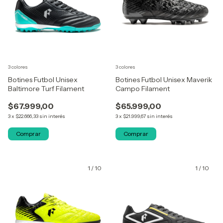
3 colores
3 colores
Botines Futbol Unisex
Botines Futbol Unisex Maverik
Baltimore Turf Filament
Campo Filament
$67.999,00
$65.999,00
3
x
$22.666,33
sin interés
3
x
$21.999,67
sin interés
Comprar
Comprar
1
/
10
1
/
10