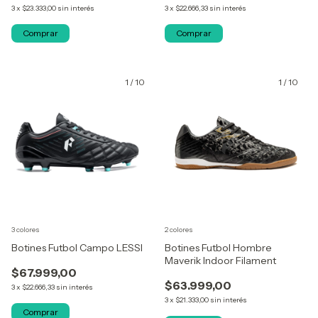
3
x
$23.333,00
sin interés
3
x
$22.666,33
sin interés
Comprar
Comprar
1
/
10
1
/
10
3 colores
2 colores
Botines Futbol Campo LESSI
Botines Futbol Hombre
Maverik Indoor Filament
$67.999,00
$63.999,00
3
x
$22.666,33
sin interés
3
x
$21.333,00
sin interés
Comprar