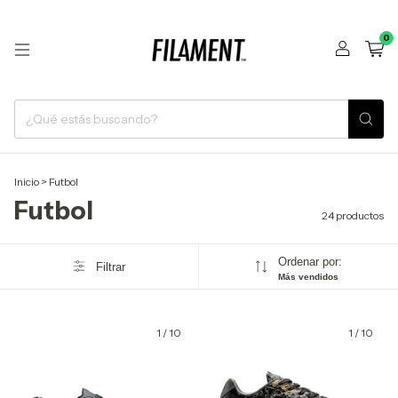
0
Inicio
>
Futbol
Futbol
24 productos
Ordenar por:
Filtrar
Más vendidos
1
/
10
1
/
10