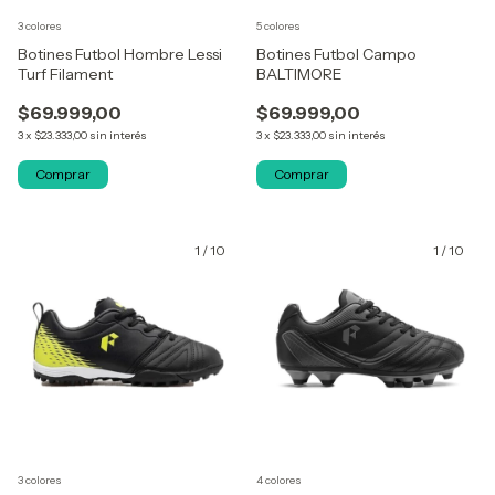
3 colores
5 colores
Botines Futbol Hombre Lessi
Botines Futbol Campo
Turf Filament
BALTIMORE
$69.999,00
$69.999,00
3
x
$23.333,00
sin interés
3
x
$23.333,00
sin interés
Comprar
Comprar
1
/
10
1
/
10
3 colores
4 colores