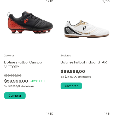
1
/
10
1
/
10
2 colores
2 colores
Botines Futbol Campo
Botines Futbol Indoor STAR
VICTORY
$69.999,00
$50.999,00
3
x
$23.333,00
sin interés
$59.999,00
-18
% OFF
Comprar
3
x
$19.999,67
sin interés
Comprar
1
/
10
1
/
8