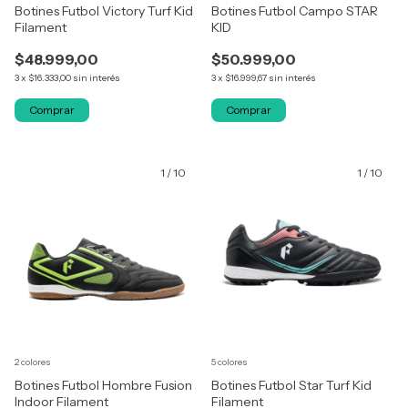
Botines Futbol Victory Turf Kid
Botines Futbol Campo STAR
Filament
KID
$48.999,00
$50.999,00
3
x
$16.333,00
sin interés
3
x
$16.999,67
sin interés
Comprar
Comprar
1
/
10
1
/
10
2 colores
5 colores
Botines Futbol Hombre Fusion
Botines Futbol Star Turf Kid
Indoor Filament
Filament