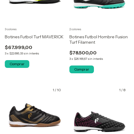
3 colores
2 colores
Botines Futbol Turf MAVERICK
Botines Futbol Hombre Fusion
Turf Filament
$67.999,00
$78.500,00
3
x
$22.666,33
sin interés
3
x
$26.166,67
sin interés
Comprar
Comprar
1
/
10
1
/
8