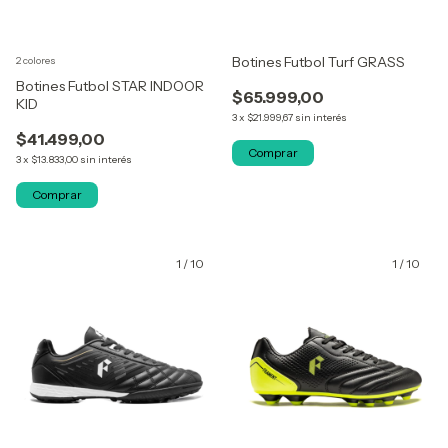
Botines Futbol Turf GRASS
2 colores
Botines Futbol STAR INDOOR
$65.999,00
KID
3
x
$21.999,67
sin interés
$41.499,00
Comprar
3
x
$13.833,00
sin interés
Comprar
1
/
10
1
/
10