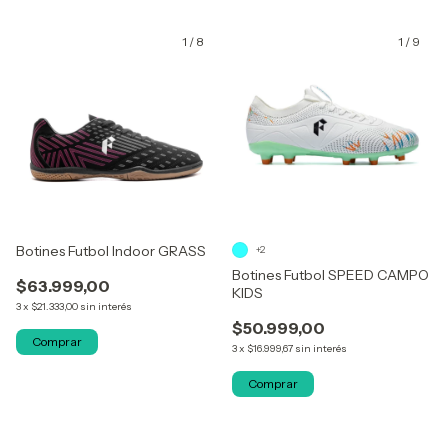
1
/
8
1
/
9
Botines Futbol Indoor GRASS
+2
Botines Futbol SPEED CAMPO
$63.999,00
KIDS
3
x
$21.333,00
sin interés
$50.999,00
Comprar
3
x
$16.999,67
sin interés
Comprar