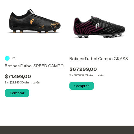
Botines Futbol Campo GRASS
+2
Botines Futbol SPEED CAMPO
$67.999,00
$71.499,00
3
x
$22.666,33
sin interés
3
x
$23.833,00
sin interés
Comprar
Comprar