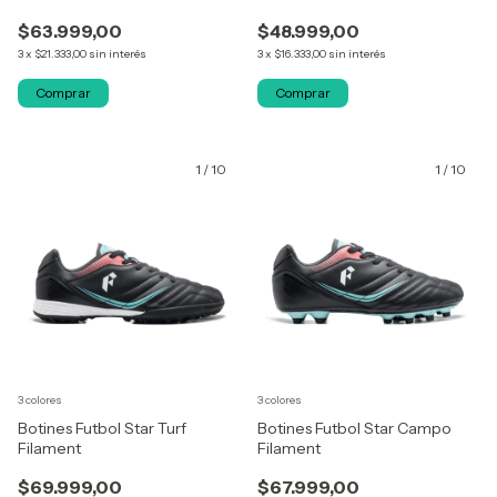
$63.999,00
$48.999,00
3
x
$21.333,00
sin interés
3
x
$16.333,00
sin interés
Comprar
Comprar
1
/
10
1
/
10
3 colores
3 colores
Botines Futbol Star Turf
Botines Futbol Star Campo
Filament
Filament
$69.999,00
$67.999,00